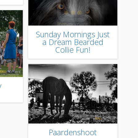
Sunday Mornings Just
a Dream Bearded
Collie Fun!
y
Paardenshoot