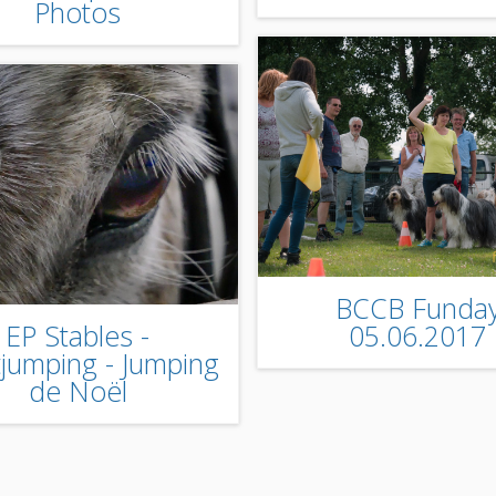
Photos
BCCB Funda
EP Stables -
05.06.2017
tjumping - Jumping
de Noël