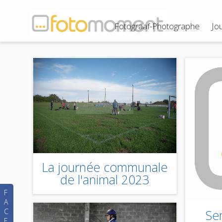
Fotograaf-Photographe
Jo
La journée communale
de l'animal 2023
F
A
C
Se
E