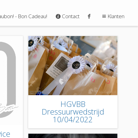
ubon! - Bon Cadeau!
Contact
Klanten
HGVBB
Dressuurwedstrijd
10/04/2022
ice