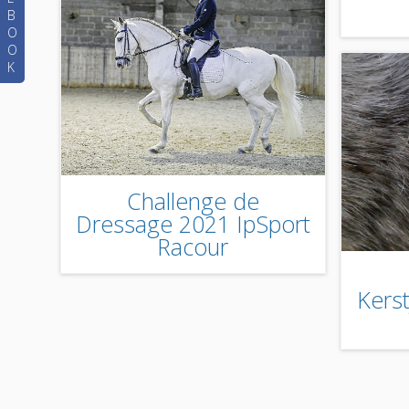
B
O
O
K
Challenge de
Dressage 2021 IpSport
Racour
Kers