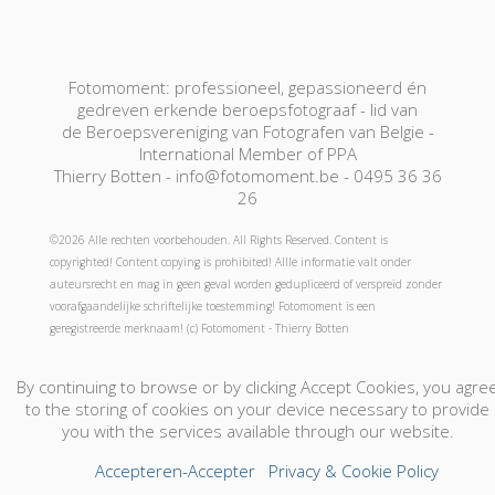
Fotomoment: professioneel, gepassioneerd én
gedreven erkende beroepsfotograaf - lid van
de Beroepsvereniging van Fotografen van Belgie -
International Member of PPA
Thierry Botten - info@fotomoment.be - 0495 36 36
26
©2026 Alle rechten voorbehouden. All Rights Reserved. Content is
copyrighted! Content copying is prohibited! Allle informatie valt onder
auteursrecht en mag in geen geval worden gedupliceerd of verspreid zonder
voorafgaandelijke schriftelijke toestemming! Fotomoment is een
geregistreerde merknaam! (c) Fotomoment - Thierry Botten
By continuing to browse or by clicking Accept Cookies, you agre
Fotograaf-Photographe
Jouw foto's-Vos Photos
to the storing of cookies on your device necessary to provide
Boek Nu - Réservation
Cadeaubon! - Bon Cadeau!
you with the services available through our website.
Contact
Accepteren-Accepter
Privacy & Cookie Policy