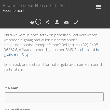
Huwelijksfotos van Ellen en Bart - Geel
Fotomoment
0
Altijd welkom in onze foto- en printshop, laat kort weten
wanneer je graag had willen binnenwippen?
Liever een babbel vanop afstand? Bel gerust (+32) 0495
363626, of laat een berichtje na per SMS,
Facebook
of
bel
gratis met Skype
Je kan ook onderstaand formulier gebruiken om een bericht
na te laten:
* Naam
* E-mail adres