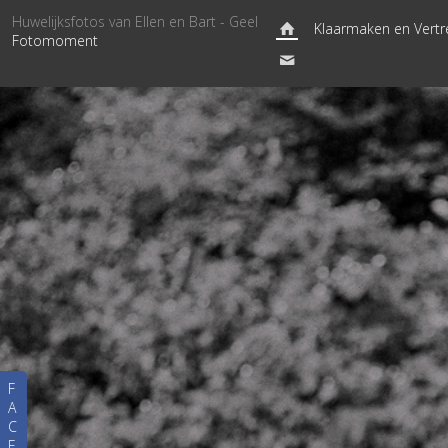
Huwelijksfotos van Ellen en Bart - Geel
Klaarmaken en Vertr
Fotomoment
F
A
C
E