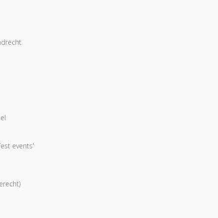
ndrecht
el
est events'
erecht)