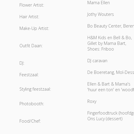
Mama Ellen
Flower Artist:
Jothy Wouters
Hair Artist:
Bo Beauty Center, Bere
Make-Up Artist:
H&M Kids en Bell & Bo,
Gillet by Mama Bart,
Outfit Daan:
Shoes: Friboo
DJ caravan
DJ:
De Boeretang, Mol-Dess
Feestzaal:
Ellen & Bart & Mama's
Styling feestzaal:
'huur een ton' en 'woodf
Roxy
Photobooth:
Fingerfoodtruck (hoofdg
Ons Lucy (dessert)
Food/Chef: