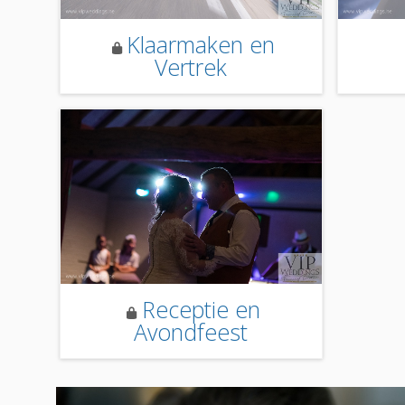
Klaarmaken en
Vertrek
Receptie en
Avondfeest