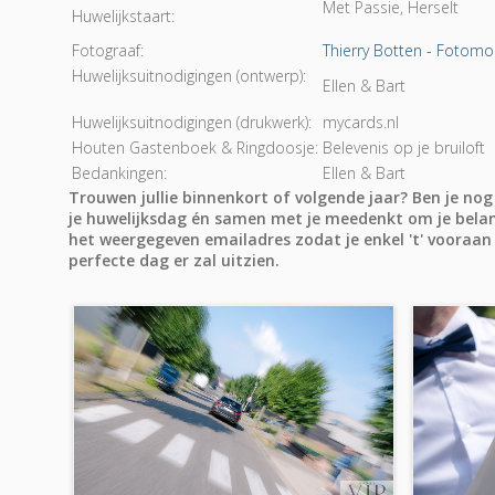
Met Passie, Herselt
Huwelijkstaart:
Fotograaf:
Thierry Botten - Fotom
Huwelijksuitnodigingen (ontwerp):
Ellen & Bart
Huwelijksuitnodigingen (drukwerk):
mycards.nl
Houten Gastenboek & Ringdoosje:
Belevenis op je bruiloft
Bedankingen:
Ellen & Bart
Trouwen jullie binnenkort of volgende jaar? Ben je no
je huwelijksdag én samen met je meedenkt om je belan
het weergegeven emailadres zodat je enkel 't' vooraan
perfecte dag er zal uitzien.