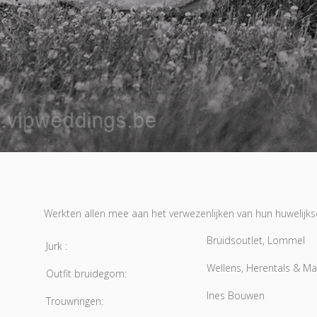
Werkten allen mee aan het verwezenlijken van hun huwelijksda
Bruidsoutlet, Lommel
Jurk :
Wellens, Herentals & M
Outfit bruidegom:
Ines Bouwen
Trouwringen: