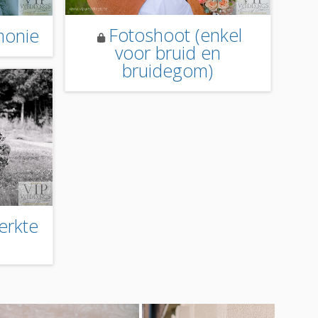
Fotoshoot (enkel
monie
voor bruid en
bruidegom)
erkte