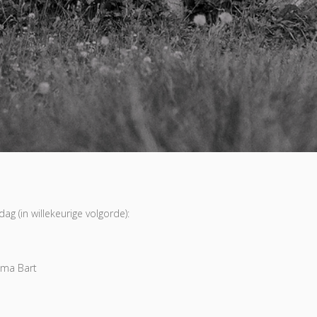
g (in willekeurige volgorde):
ama Bart