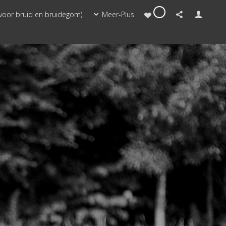
0
 voor bruid en bruidegom)
Meer-Plus