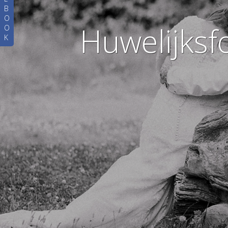
B
O
Huwelijksfo
O
K