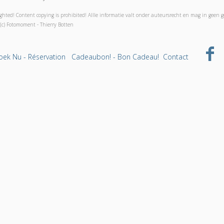
ghted! Content copying is prohibited! Allle informatie valt onder auteursrecht en mag in geen 
(c) Fotomoment - Thierry Botten
oek Nu - Réservation
Cadeaubon! - Bon Cadeau!
Contact