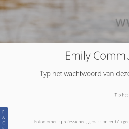
Emily Commu
Typ het wachtwoord van deze f
Tijp he
F
A
Fotomoment: professioneel, gepassioneerd én gedr
C
E