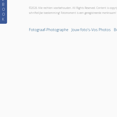
B
©2026 Alle rechten voorbehouden. All Rights Reserved. Content is copyri
O
schriftelijke toestemming! Fotomoment is een geregistreerde merknaam! 
O
K
Fotograaf-Photographe
Jouw foto's-Vos Photos
B